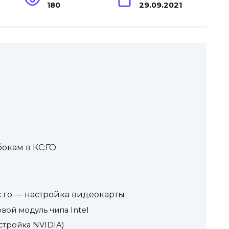
180
29.09.2021
бокам в КС:ГО
с го — настройка видеокарты
вой модуль чипа Intel
стройка NVIDIA)