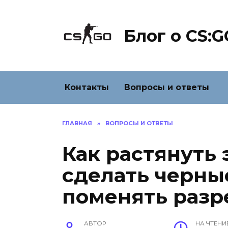
Перейти
к
содержанию
Блог о CS:G
Контакты
Вопросы и ответы
ГЛАВНАЯ
»
ВОПРОСЫ И ОТВЕТЫ
Как растянуть 
сделать черны
поменять раз
АВТОР
НА ЧТЕНИ