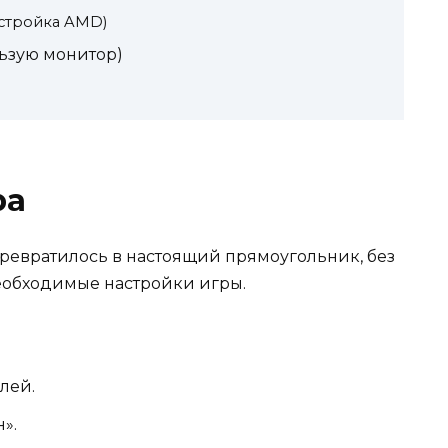
стройка AMD)
льзую монитор)
ра
 превратилось в настоящий прямоугольник, без
еобходимые настройки игры.
лей.
».